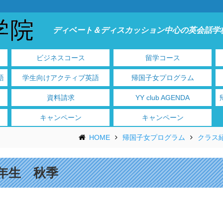
ディベート＆ディスカッション中心の英会話学
ビジネスコース
留学コース
語
学生向けアクティブ英語
帰国子女プログラム
資料請求
YY club AGENDA
キャンペーン
キャンペーン
HOME
帰国子女プログラム
クラス
3年生 秋季