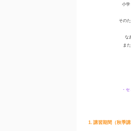
小学
そのた
な
また
・セ
1. 講習期間（秋季