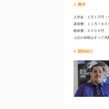
3. 費用
入学金：２万１千円（
講習費：１１万７８０
教材費：５０００円
上記の金額はすべて消
4. 講師紹介