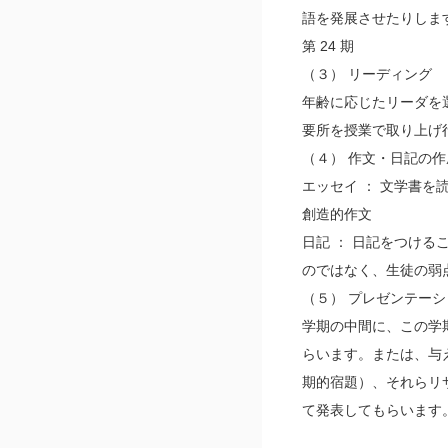
語を発展させたりしま
第 24 期
（３） リーディング
年齢に応じたリーダを
要所を授業で取り上げ
（４） 作文・日記の作
エッセイ ： 文学書
創造的作文
日記 ： 日記をつけ
のではなく、生徒の弱
（５） プレゼンテー
学期の中間に、この学
らいます。または、与
期的宿題）、それらリ
て発表してもらいます