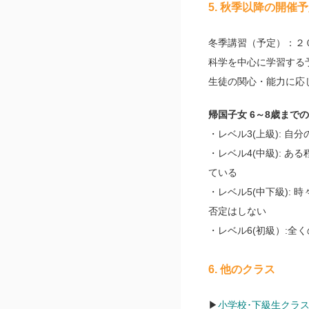
5. 秋季以降の開催
冬季講習（予定）：２
科学を中心に学習する
生徒の関心・能力に応
帰国子女 6～8歳まで
・レベル3(上級): 
・レベル4(中級): あ
ている
・レベル5(中下級):
否定はしない
・レベル6(初級）:
6. 他のクラス
▶
小学校･下級生クラ