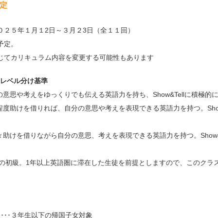
予定
０２５年１月１2日～３月２3日（全１１回）
予定。
じてカリキュラム内容を変更する可能性もあります
のレベル分け基準
自分の意思や考えをゆっくりでも伝える英語力を持ち、Show&Tellに積極
る程度助けを借りれば、自分の意思や考えを表現できる英語力を持つ。Show&
 時々助けを借りながら自分の意思、考えを表現できる英語力を持つ。Show&
全くの初級。1年以上英語圏に滞在した生徒を前提としますので、このクラ
ス
･･･３年生以下の帰国子女対象