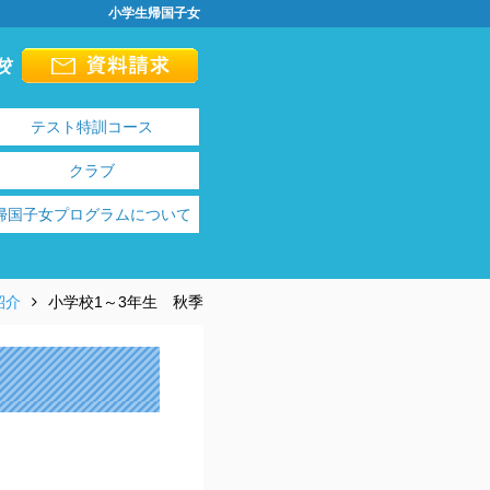
小学生帰国子女
校
テスト特訓コース
クラブ
帰国子女プログラムについて
紹介
小学校1～3年生 秋季