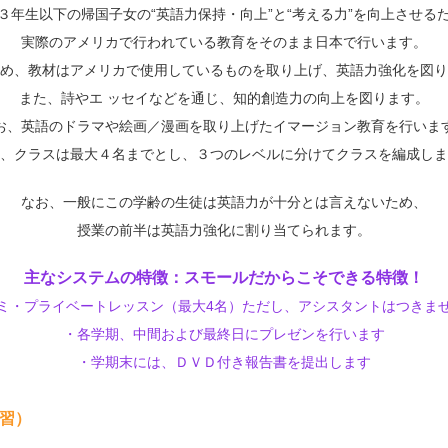
３年生以下の帰国子女の“英語力保持・向上”と“考える力”を向上させる
実際のアメリカで行われている教育をそのまま日本で行います。
め、教材はアメリカで使用しているものを取り上げ、英語力強化を図り
また、詩やエ ッセイなどを通じ、知的創造力の向上を図ります。
お、英語のドラマや絵画／漫画を取り上げたイマージョン教育を行いま
、クラスは最大４名までとし、３つのレベルに分けてクラスを編成しま
なお、一般にこの学齢の生徒は英語力が十分とは言えないため、
授業の前半は英語力強化に割り当てられます。
主なシステムの特徴：スモールだからこそできる特徴！
ミ・プライベートレッスン（最大4名）ただし、アシスタントはつきま
・各学期、中間および最終日にプレゼンを行います
・学期末には、ＤＶＤ付き報告書を提出します
講習）