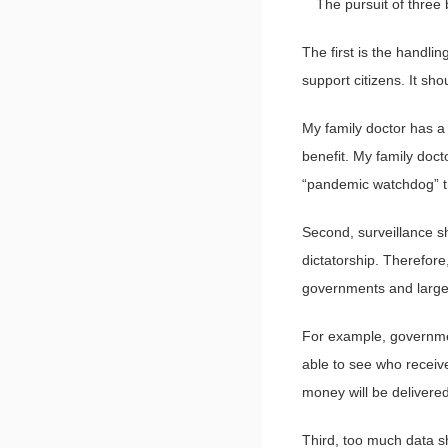
The pursuit of three ba
The first is the handlin
support citizens. It sh
My family doctor has a l
benefit. My family doct
“pandemic watchdog” th
Second, surveillance s
dictatorship. Therefore
governments and large
For example, government
able to see who receiv
money will be delivered
Third, too much data s