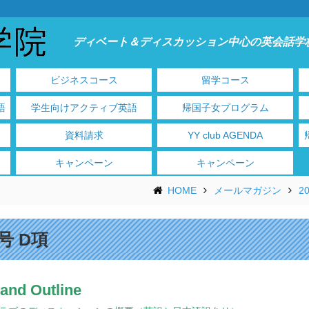
ディベート＆ディスカッション中心の英会話学
ビジネスコース
留学コース
語
学生向けアクティブ英語
帰国子女プログラム
資料請求
YY club AGENDA
キャンペーン
キャンペーン
HOME
メールマガジン
2
号 D項
 and Outline