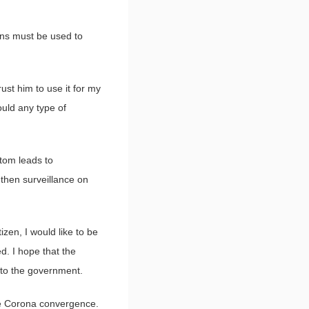
ions must be used to
rust him to use it for my
ould any type of
tom leads to
gthen surveillance on
zen, I would like to be
. I hope that the
 to the government.
the Corona convergence.