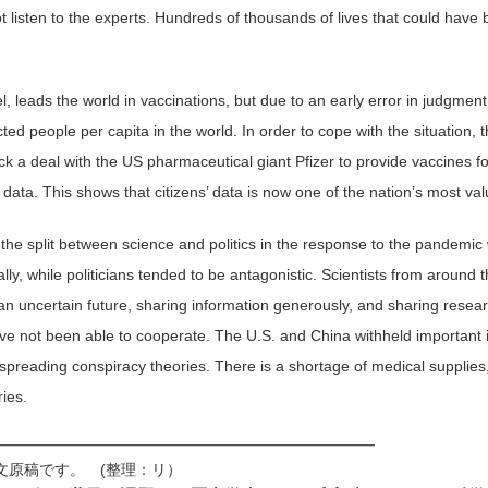
ot listen to the experts. Hundreds of thousands of lives that could ha
, leads the world in vaccinations, but due to an early error in judgment
ted people per capita in the world. In order to cope with the situation, 
ck a deal with the US pharmaceutical giant Pfizer to provide vaccines fo
data. This shows that citizens’ data is now one of the nation’s most val
the split between science and politics in the response to the pandemic 
lly, while politicians tended to be antagonistic. Scientists from around
 an uncertain future, sharing information generously, and sharing resear
ave not been able to cooperate. The U.S. and China withheld important
spreading conspiracy theories. There is a shortage of medical supplies,
ies.
━━━━━━━━━━━━━━━━━━━━━━━━━
文原稿です。 (整理：リ）