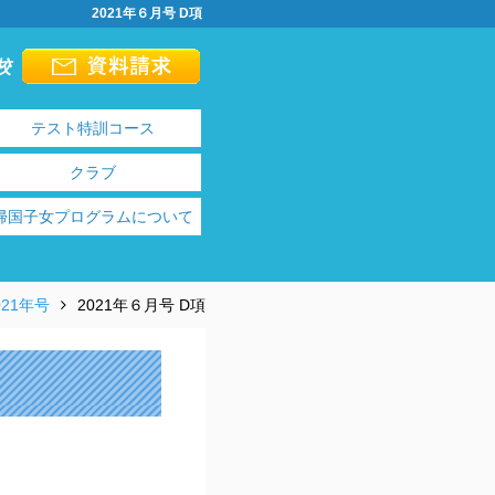
2021年６月号 D項
校
テスト特訓コース
クラブ
帰国子女プログラムについて
021年号
2021年６月号 D項