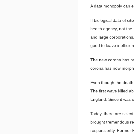
A data monopoly can eas
If biological data of c
health agency, not the
and large corporations. 
good to leave inefficien
The new corona has bee
corona has now morphed 
Even though the death 
The first wave killed ab
England. Since it was o
Today, there are scienti
brought tremendous respo
responsibility. Former