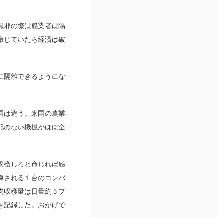
風邪の際は感染者は隔
命じていたら経済は破
に隔離できるようにな
国は違う。米国の農業
配のない機械がほぼ全
収穫しろと命じれば感
導される１台のコンバ
均収穫量は日量約５ブ
を記録した。おかげで