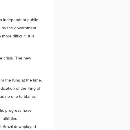
 an independent public
ld by the government
ore difficult. It is
e crisis. The new
m the King at the time.
bdication of the King of
was no one to blame.
ific progress have
ulfill this
of Brazil downplayed