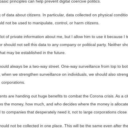
sic principles can help prevent digital coercive politics.
g of data about citizens. In particular, data collected on physical condit
ould not be used to manipulate, control, or harm citizens.
ot of private information about me, but I allow him to use it because I t
or should not sell this data to any company or political party. Neither sh
at may be established in the future.
hould always be a two-way street. One-way surveillance from top to bot
, when we strengthen surveillance on individuals, we should also stren
 corporations.
s are handing out huge benefits to combat the Corona crisis. As a citi
es the money, how much, and who decides where the money is allocated
 to companies that desperately need it, not to large corporations close
hould not be collected in one place. This will be the same even after 