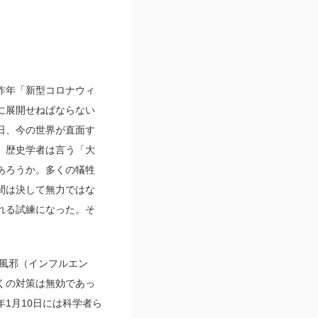
昨年「新型コロナウィ
に展開せねばならない
日、今の世界が直面す
。歴史学者は言う「大
あろうか。多くの犠牲
間は決して無力ではな
れる試練になった。そ
ン風邪（インフルエン
くの対策は無効であっ
1月10日には科学者ら