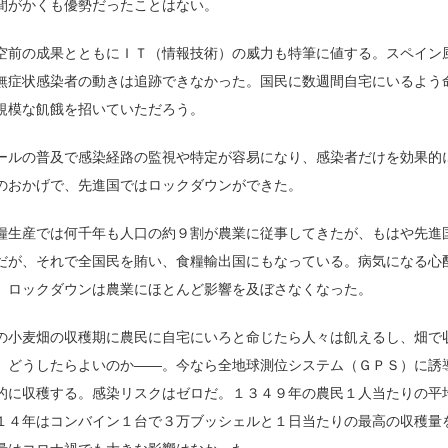
間がかくも優勢だったことはない。
空前の成果とともにＩＴ（情報技術）の威力も特筆に値する。スペイン
無症状感染者の動きは追跡できなかった。国民に数週間自宅にいるよう
規模な飢餓を招いていただろう。
ールの普及で感染経路の監視や特定が容易になり、感染者だけを効果的
のおかげで、先進国ではロックダウンができた。
糧生産では何千年も人口の約９割が農業に従事してきたが、もはや先進
だが、それで全国民を賄い、食糧輸出国にもなっている。病気になる心
、ロックダウンは農業にほとんど影響を及ぼさなくなった。
の小麦畑の収穫期に農民に自宅にいろと命じたら人々は飢えるし、畑で
。どうしたらよいのか――。今なら全地球測位システム（ＧＰＳ）に誘
的に収穫する。感染リスクはゼロだ。１３４９年の農民１人当たりの平
１４年はコンバイン１台で３万ブッシェルと１日当たりの最高の収穫量