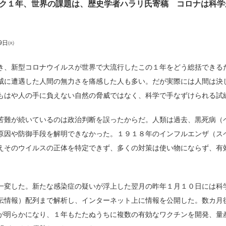
ク１年、世界の課題は、歴史学者ハラリ氏寄稿 コロナは科学
9日㈫
き、新型コロナウイルスが世界で大流行したこの１年をどう総括できる
威に遭遇した人間の無力さを痛感した人も多い。だが実際には人間は決
もはや人の手に負えない自然の脅威ではなく、科学で手なずけられる試
苦難が続いているのは政治判断を誤ったからだ。人類は過去、黒死病（
原因や防御手段を解明できなかった。１９１８年のインフルエンザ（ス
えそのウイルスの正体を特定できず、多くの対策は使い物にならず、有
一変した。新たな感染症の疑いが浮上した翌月の昨年１月１０日には科
伝情報）配列まで解析し、インターネット上に情報を公開した。数カ月
が明らかになり、１年もたたぬうちに複数の有効なワクチンを開発、量