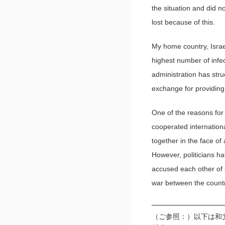
the situation and did n
lost because of this.
My home country, Israel
highest number of infec
administration has stru
exchange for providing 
One of the reasons for 
cooperated internationa
together in the face of
However, politicians h
accused each other of 
war between the countr
━━━━━━━━━━
（ご参照：）以下は和