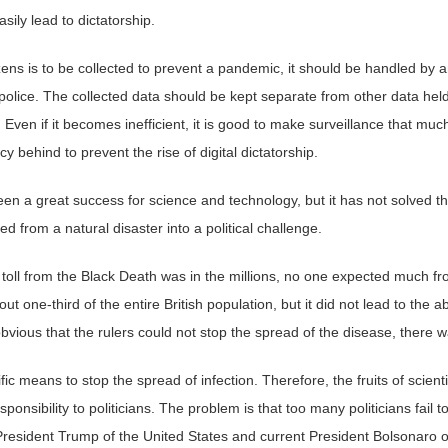
ily lead to dictatorship.
itizens is to be collected to prevent a pandemic, it should be handled by
 police. The collected data should be kept separate from other data he
Even if it becomes inefficient, it is good to make surveillance that much m
cy behind to prevent the rise of digital dictatorship.
n a great success for science and technology, but it has not solved th
from a natural disaster into a political challenge.
toll from the Black Death was in the millions, no one expected much fro
out one-third of the entire British population, but it did not lead to the a
bvious that the rulers could not stop the spread of the disease, there 
fic means to stop the spread of infection. Therefore, the fruits of scient
nsibility to politicians. The problem is that too many politicians fail to f
 President Trump of the United States and current President Bolsonaro 