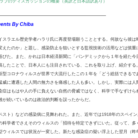
クラブのディスカッションの概要（英訳と日本語訳あり）
━━━━━━━━━━━━━━━━━━━━━━━━━
nts By Chiba
イスラエル歴史学者ハラリ氏に再度登場願うこととする。何故なら彼は
変えたのか」と題し、感染防止を狙いとする監視技術の活用などは慎重
浴びた。また、かれは日本経済新聞に「パンデミックから１年を経た今
稿したことで、日本人にも注目されている、これを取り上げ、紹介する
新型コロナウィルスが世界で大流行したこの１年を「どう総括できるで
猛威に遭遇した人間の無力さを痛感した人も多い。しかし、実際には人
染症はもはや人の手に負えない自然の脅威ではなく、科学で手なずけら
難が続いているのは政治的判断を誤ったからだ。
ペスト）などの感染病に見舞われた。また、近年では1918年のスペイ
の科学者でさえそのウィルスの「招待を特定できずにいた。従って、多
型ウィルスでは状況が一変した。新たな感染症の疑い浮上した翌月（昨年