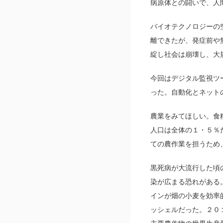
病原体との闘いで、人
バイオテクノロジーの
離できたが、発症前や
綻し社会は崩壊し、大
今回はデジタル監視ツ
った。自動化とネット
農業をみてほしい。食
人口は全体の１・５％
ての農作業を担うため
黒死病が大流行した頃
染が広まる恐れがある
インが畑の小麦を効率
ッシェルだった。２０